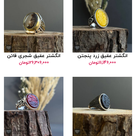
گشتر عقیق زرد پنجتن
انگشتر عقیق شجری قائن
11,146,000
تومان
26,306,000
تومان