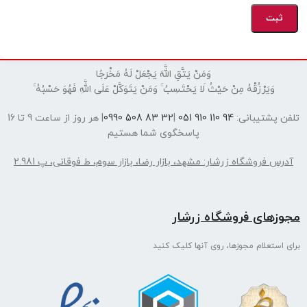
وَمَنْ يَتَّقِ اللَّهَ يَجْعَلْ لَهُ مَخْرَجًا
وَيَرْزُقْهُ مِنْ حَيْثُ لَا يَحْتَسِبُ ۚ وَمَنْ يَتَوَكَّلْ عَلَى اللَّهِ فَهُوَ حَسْبُهُ ۚ
پشتیبانی:
94 110 910 051
|
32 83 508 0990
| هر روز از ساعت 9 تا 16
پاسخگوی شما هستیم
 فروشگاه زرشار: مشهد، بازار رضا، بازار سوم، ط فوقانی، پ 2.981
های فروشگاه زرشار
ستعلام مجوزها، روی آنها کلیک کنید