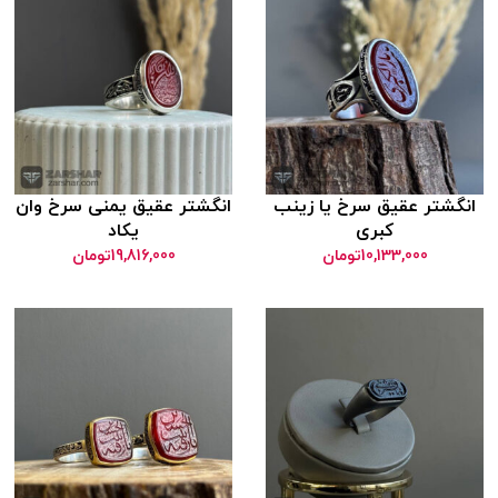
شتر عقیق سرخ یا زینب
انگشتر عقیق یمنی سرخ وان
کبری
یکاد
10,133,000
تومان
19,816,000
تومان