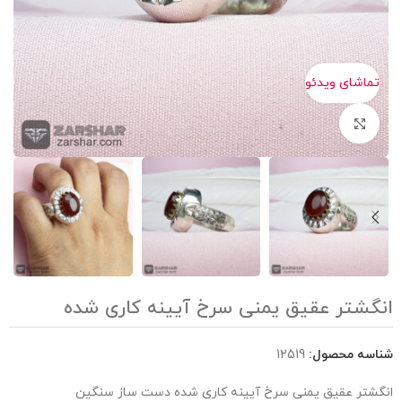
شای ویدئو
برای بزرگنمایی کلیک کنید
تر عقیق یمنی سرخ آیینه کاری شده
ه محصول:
12519
ر عقیق یمنی سرخ آیینه کاری شده دست ساز سنگین