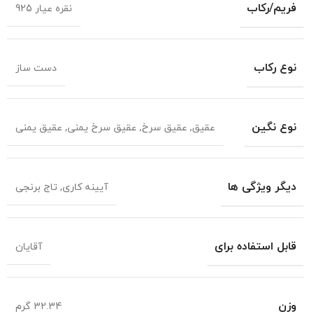
م/رکاب
نقره عیار 925
 رکاب
دست ساز
 نگین
عقیق
,
عقیق سرخ
,
عقیق سرخ یمنی
,
عقیق یمنی
ر ویژگی ها
آیینه کاری
,
تاج برنجی
ل استفاده برای
آقایان
ن
32.34 گرم