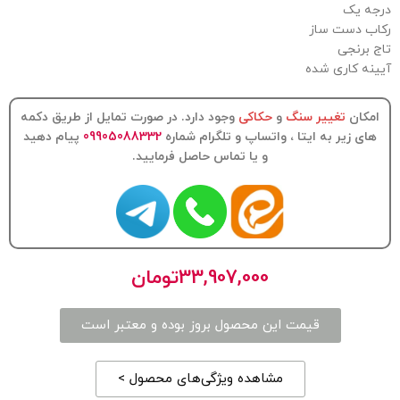
یک
دست ساز
رنجی
 کاری شده
ان
تغییر سنگ
و
حکاکی
وجود دارد. در صورت تمایل از طریق دکمه
 زیر به ایتا ، واتساپ و تلگرام شماره
09905088332
پیام دهید
و یا تماس حاصل فرمایید.
33,907,000
تومان
قیمت این محصول بروز بوده و معتبر است
مشاهده ویژگی‌های محصول >