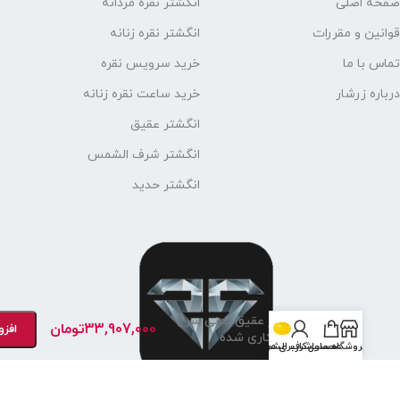
صلی
انگشتر نقره مردانه
و مقررات
انگشتر نقره زنانه
 ما
خرید سرویس نقره
زرشار
خرید ساعت نقره زنانه
انگشتر عقیق
انگشتر شرف الشمس
انگشتر حدید
انگشتر عقیق یمنی سرخ
33,907,000
تومان
افزودن به 
آیینه کاری شده
روشگاه
محصول
حساب کاربری من
شرف الشمس